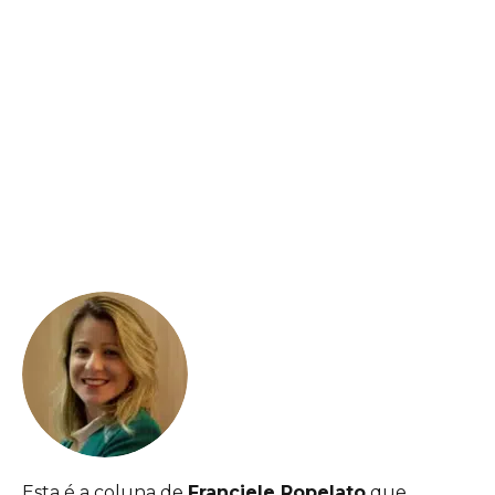
Esta é a coluna de
Franciele Ropelato
que