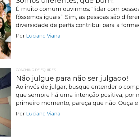
Somos diferentes, que bom!
É muito comum ouvirmos: “lidar com pessoas 
fôssemos iguais”. Sim, as pessoas são difer
diversidade de perfis contribui para a form
Por
Luciano Viana
COACHING DE EQUIPES
Não julgue para não ser julgado!
Ao invés de julgar, busque entender o com
que sempre há uma intenção positiva, por 
primeiro momento, pareça que não. Ouça e 
Por
Luciano Viana