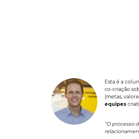
Esta é a colu
co-criação so
(metas, valore
equipes
criat
“O processo d
relacionament