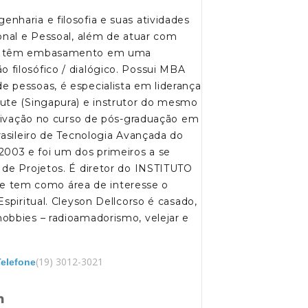
nharia e filosofia e suas atividades
onal e Pessoal, além de atuar com
tos têm embasamento em uma
filosófico / dialógico. Possui MBA
 pessoas, é especialista em liderança
ute (Singapura) e instrutor do mesmo
otivação no curso de pós-graduação em
rasileiro de Tecnologia Avançada do
03 e foi um dos primeiros a se
 de Projetos. É diretor do INSTITUTO
tem como área de interesse o
spiritual. Cleyson Dellcorso é casado,
obbies – radioamadorismo, velejar e
(19) 3012-3021
Telefone