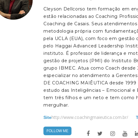
Cleyson Dellcorso tem formação em enge
estão relacionadas ao Coaching Profissi
Coaching de Casais. Seus atendimen
metodologia própria com fundamentação 
pela UCLA (EUA), com foco em gestão de
pelo Haggai Advanced Leadership Instit
instituto. É professor de liderança e m
gestão de projetos (PMI) do Instituto B
grupo IBMEC. Atua como Coach desde 20
especializar no atendimento a Gerentes
DE COACHING MAIÊUTICA desde 1999 e 
estudo das Inteligências – Emocional e E
tem três filhos e um neto e tem como h
mergulhar.
http://www.coachingmaieutica.com.br/
Site
FOLLOW ME