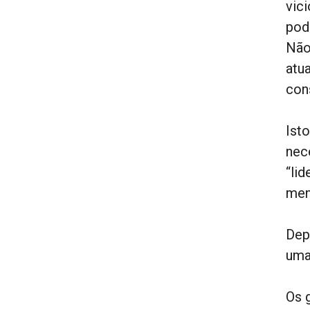
vic
pod
Não
atu
con
Ist
nece
“li
men
Dep
uma
Os 