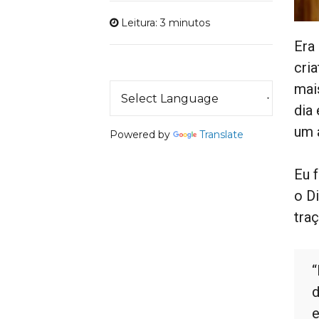
Leitura: 3 minutos
Era
cri
mai
dia
um 
Powered by
Translate
Eu 
o Di
tra
“
d
e