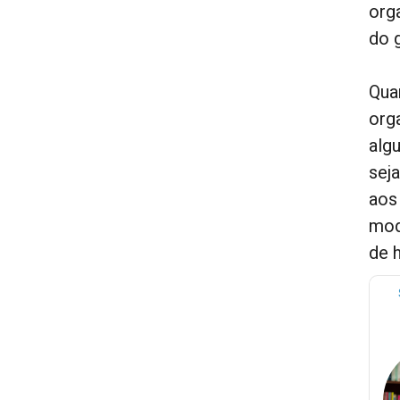
org
do 
Qua
org
alg
sej
aos
mod
de h