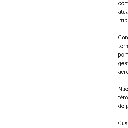
com
atu
imp
Com
tor
pon
ges
acr
Não
têm
do 
Qua