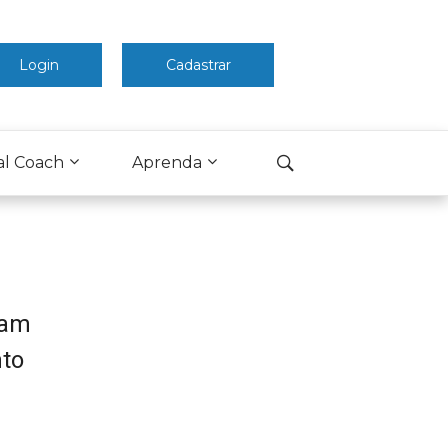
Login
Cadastrar
al Coach
Aprenda
iam
nto