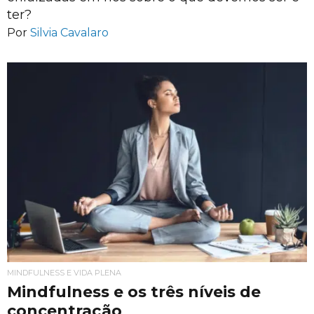
ter?
Por
Silvia Cavalaro
MINDFULNESS E VIDA PLENA
Mindfulness e os três níveis de
concentração