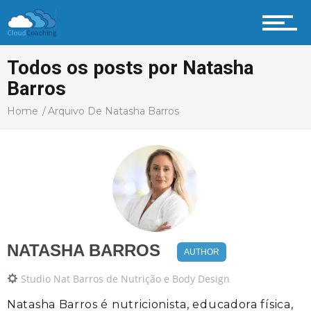
Vida Pessoal
Todos os posts por Natasha
Barros
Vida Profissional
Home
Arquivo De Natasha Barros
Profissional Coach
Aprenda
NATASHA BARROS
AUTHOR
Studio Nat Barros de Nutrição e Body Design
Natasha Barros é nutricionista, educadora física,