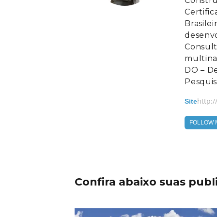
Constru
Certifi
Brasile
desenvo
Consult
multina
DO – De
Pesquis
http:
Site
FOLLOW 
Confira abaixo suas publ