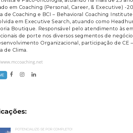
tivista e Psico-oncologia, atuando há mais de 25 an
cado em Coaching (Personal, Career, & Executive) -
ira de Coaching e BCI – Behavioral Coaching Institute 
lvida em Executive Search, atuando como Headhun
oria Boutique. Responsável pelo atendimento às emp
cionais de porte nos diversos segmentos de negócio
senvolvimento Organizacional, participação de CE –
a de Clima.
//www.mccoaching.net
ME
icações:
POTENCIALIZE-SE POR COMPLETO!