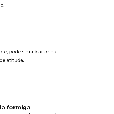
o.
nte, pode significar o seu
e atitude.
 da formiga