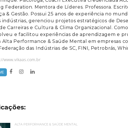
nrique. Psicóloga, Coach Executiva credenciada ACC 
g Federation. Mentora de Líderes. Professora. Escr
ça & Gestão. Possui 25 anos de experiência no mun
 indústrias, gerenciou projetos estratégicos de Des
de Carreiras e Cultura & Clima Organizacional. Com
lveu e facilitou experiências de aprendizagem e p
 Alta Performance & Saúde Mental em empresas com
Federação das Indústrias de SC, FINI, Petrobrás, Wh
://www.vikaas.com.br
ME
icações:
ALTA PERFORMANCE & SAÚDE MENTAL