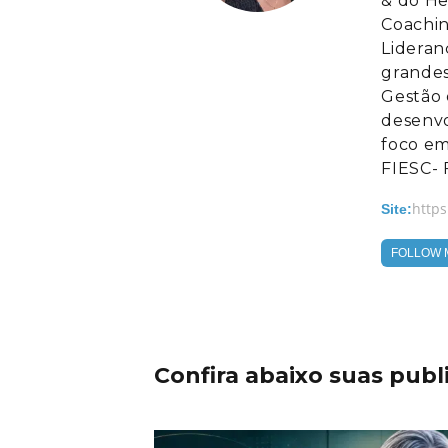
& do He
Coachin
Lideran
grandes
Gestão 
desenvo
foco em
FIESC- 
https
Site:
FOLLOW 
Confira abaixo suas publ