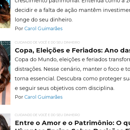
crescimento patrimonial. Entenda como a z
decidir e a falta de ação mantêm investim
longe do seu dinheiro.
Por
Carol Guimarães
CUIDANDO DE VOCÊ E DO SEU DINHEIRO
Copa, Eleições e Feriados: Ano da
Copa do Mundo, eleições e feriados trans
distrações. Nesse cenário, manter o foco e 
torna essencial. Descubra como proteger su
e seguir seus objetivos com disciplina.
Por
Carol Guimarães
CUIDANDO DE VOCÊ E DO SEU DINHEIRO
Entre o Amor e o Patrimônio: O 