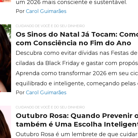
um 2026 mais consciente e sustentável.
Por
Carol Guimarães
CUIDANDO DE VOCÊ E DO SEU DINHEIRO
Os Sinos do Natal Já Tocam: Como
com Consciência no Fim do Ano
Descubra como evitar dívidas nas Festas de 
ciladas da Black Friday e gastar com propós
Aprenda como transformar 2026 em seu ciclo
equilibrado e inteligente, começando pelas 
Por
Carol Guimarães
CUIDANDO DE VOCÊ E DO SEU DINHEIRO
Outubro Rosa: Quando Prevenir 
também é Uma Escolha Inteligen
Outubro Rosa é um lembrete de que cuidar