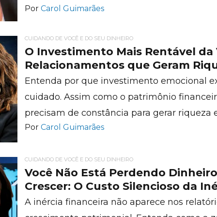
Por
Carol Guimarães
CUIDANDO DE VOCÊ E DO SEU DINHEIRO
O Investimento Mais Rentável da
Relacionamentos que Geram Riq
Entenda por que investimento emocional ex
cuidado. Assim como o patrimônio financeir
precisam de constância para gerar riqueza 
Por
Carol Guimarães
CUIDANDO DE VOCÊ E DO SEU DINHEIRO
Você Não Está Perdendo Dinheiro
Crescer: O Custo Silencioso da Iné
A inércia financeira não aparece nos relatór