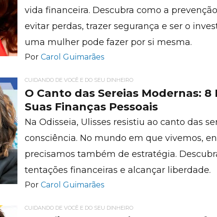
vida financeira. Descubra como a prevenç
evitar perdas, trazer segurança e ser o inv
uma mulher pode fazer por si mesma.
Por
Carol Guimarães
CUIDANDO DE VOCÊ E DO SEU DINHEIRO
O Canto das Sereias Modernas: 8 
Suas Finanças Pessoais
Na Odisseia, Ulisses resistiu ao canto das s
consciência. No mundo em que vivemos, en
precisamos também de estratégia. Descubra 8
tentações financeiras e alcançar liberdade.
Por
Carol Guimarães
CUIDANDO DE VOCÊ E DO SEU DINHEIRO