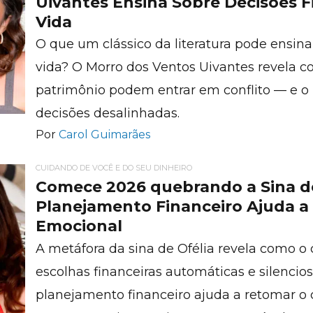
Uivantes Ensina Sobre Decisões F
Vida
O que um clássico da literatura pode ensina
vida? O Morro dos Ventos Uivantes revela c
patrimônio podem entrar em conflito — e 
decisões desalinhadas.
Por
Carol Guimarães
CUIDANDO DE VOCÊ E DO SEU DINHEIRO
Comece 2026 quebrando a Sina de
Planejamento Financeiro Ajuda a
Emocional
A metáfora da sina de Ofélia revela como 
escolhas financeiras automáticas e silenci
planejamento financeiro ajuda a retomar o co