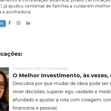
namento e constelação sistêmica, possui Certificação
) já ajudou centenas de famílias a cuidarem melhor
 e acolhedora.
ME
icações:
CUIDANDO DE VOCÊ E DO SEU DINHEIRO
O Melhor Investimento, às vezes,
Descubra por que mudar de ideia pode ser
rever decisões, superar ego, vaidade e medo
afundado e ajustar a rota com coragem, con
financeira e pessoal.