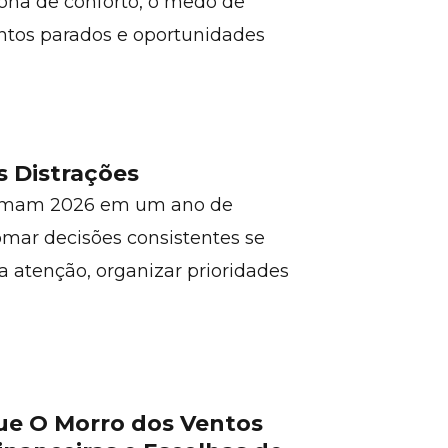
ona de conforto, o medo de
entos parados e oportunidades
s Distrações
formam 2026 em um ano de
tomar decisões consistentes se
a atenção, organizar prioridades
que O Morro dos Ventos