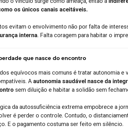
ndo o vínculo surge como ameaça, então a
indife
como os únicos canais aceitáveis.
tos evitam o envolvimento não por falta de intere
urança interna
. Falta coragem para habitar o impre
iberdade que nasce do encontro
dos equívocos mais comuns é tratar autonomia e 
ompatíveis. A
autonomia saudável nasce da integ
ontro
sem diluição e habitar a solidão sem fecham
ógica da autossuficiência extrema empobrece a jor
olver é perder o controle. Contudo, o distanciame
ço. E o pagamento costuma ser feito em silêncio.