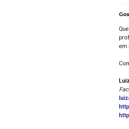
Gos
Que
pro
em 
Com
Lui
Fac
lui
htt
htt