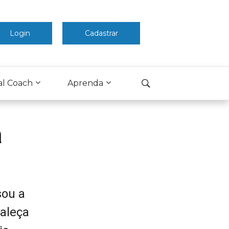
Login
Cadastrar
al Coach
Aprenda
a
sou a
taleça