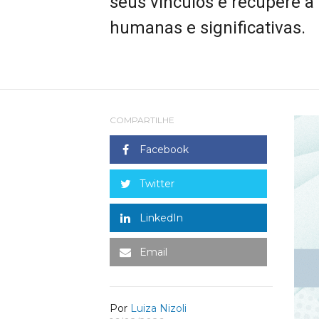
seus vínculos e recupere a
humanas e significativas.
COMPARTILHE
Facebook
Twitter
LinkedIn
Email
Por
Luiza Nizoli