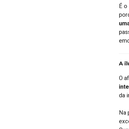
É o
por
uma
pas
emo
A i
O a
inte
da i
Na 
exc