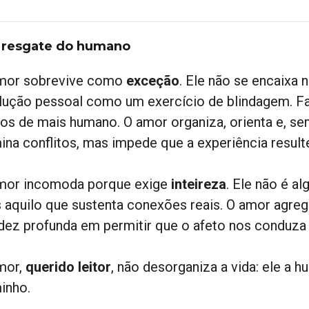
resgate do humano
mor sobrevive como
exceção
. Ele não se encaixa 
lução pessoal como um exercício de blindagem. Fal
os de mais humano. O amor organiza, orienta e, sem
mina conflitos, mas impede que a experiência resul
mor incomoda porque exige
inteireza
. Ele não é al
 aquilo que sustenta conexões reais. O amor agrega
idez profunda em permitir que o afeto nos conduza 
mor,
querido leitor
, não desorganiza a vida: ele a 
inho.