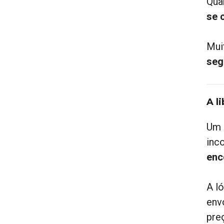
Qua
se 
Mui
seg
A l
Um 
inc
enc
A l
env
pre