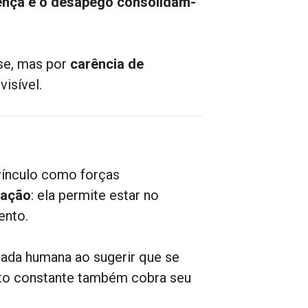
rença e o desapego consolidam-
sse, mas por
carência de
visível.
vínculo como forças
ração
: ela permite estar no
ento.
nada humana ao sugerir que se
nto constante também cobra seu