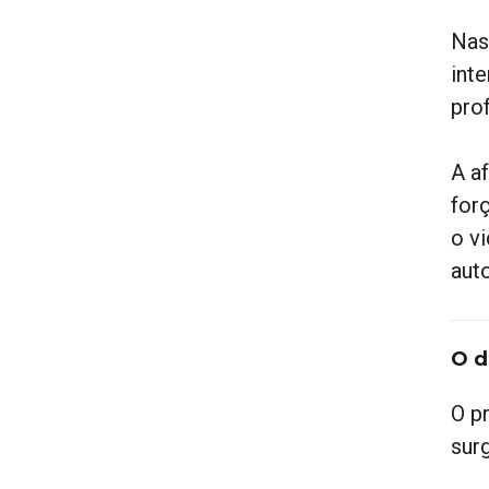
Nas
int
pro
A a
forç
o vi
auto
O d
O p
sur