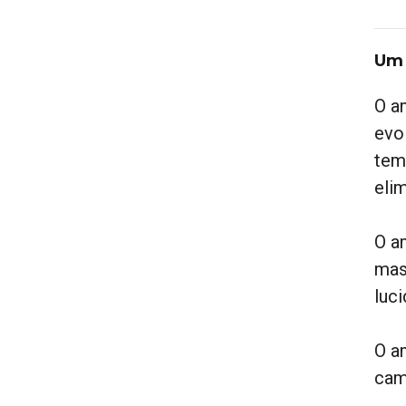
Um 
O a
evo
tem
eli
O a
mas
luc
O a
cam