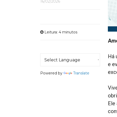
16/02/2026
Leitura: 4 minutos
Amo
Há
e e
exc
Powered by
Translate
Viv
obr
Ele 
con