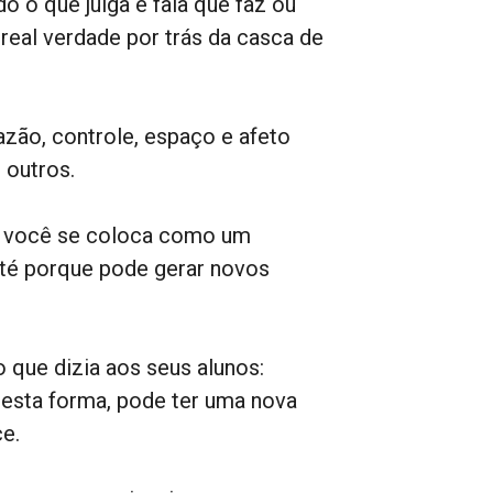
do o que julga e fala que faz ou
real verdade por trás da casca de
azão, controle, espaço e afeto
 outros.
o você se coloca como um
Até porque pode gerar novos
 que dizia aos seus alunos:
desta forma, pode ter uma nova
e.