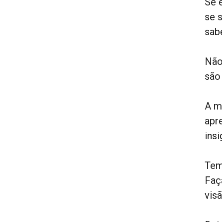
Se e
se 
sab
Não
são
A m
apr
insi
Tem
Faç
vis