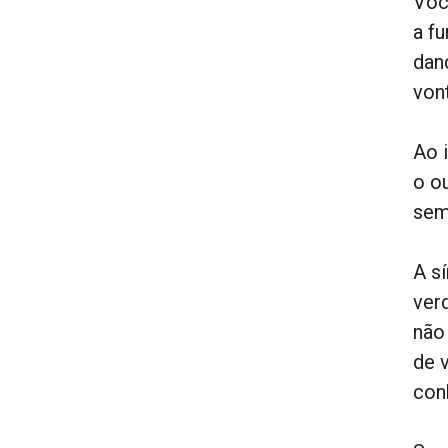
Voc
a f
dan
von
Ao 
o o
sem
A s
ver
não
de 
con