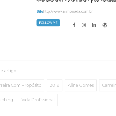
treinamentos e consultoria para catali
http://www.alimonada.com.br
Site
FOLLOW ME
e artigo
rreira Com Propósito
2018
Aline Gomes
Carrei
aching
Vida Profissional