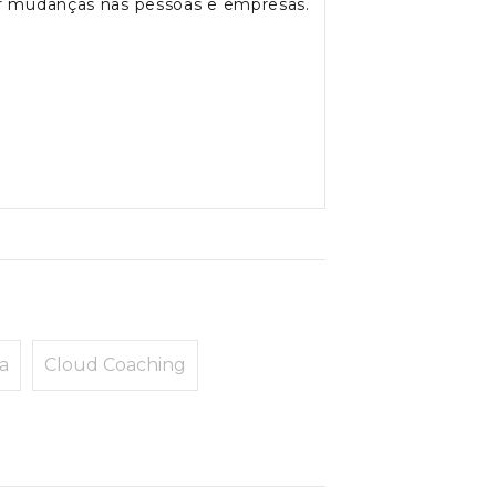
sar mudanças nas pessoas e empresas.
ra
Cloud Coaching