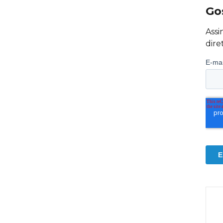
Go
Assi
dire