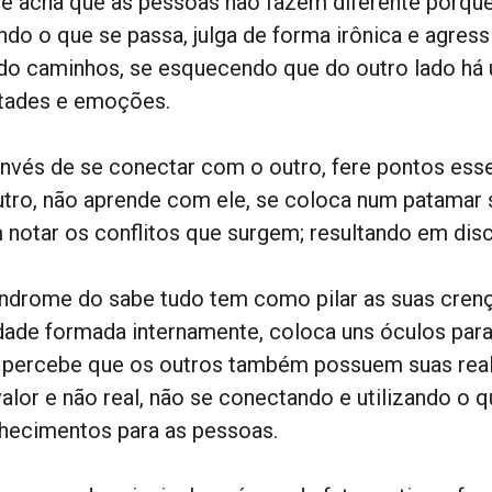
ê acha que as pessoas não fazem diferente porq
undo o que se passa, julga de forma irônica e agres
do caminhos, se esquecendo que do outro lado há u
tades e emoções.
invés de se conectar com o outro, fere pontos es
utro, não aprende com ele, se coloca num patamar s
 notar os conflitos que surgem; resultando em dis
índrome do sabe tudo tem como pilar as suas crenç
dade formada internamente, coloca uns óculos para
 percebe que os outros também possuem suas reali
valor e não real, não se conectando e utilizando o
hecimentos para as pessoas.