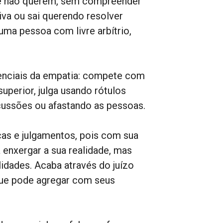
ue não querem, sem compreender
siva ou sai querendo resolver
ma pessoa com livre arbítrio,
senciais da empatia: compete com
uperior, julga usando rótulos
cussões ou afastando as pessoas.
as e julgamentos, pois com sua
 enxergar a sua realidade, mas
dades. Acaba através do juízo
 que pode agregar com seus