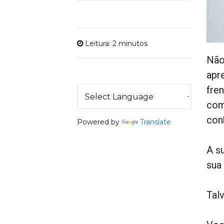
Leitura: 2 minutos
Não
apr
fre
com
con
Powered by
Translate
A s
sua
Tal