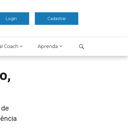
Login
Cadastrar
al Coach
Aprenda
o,
 de
sência