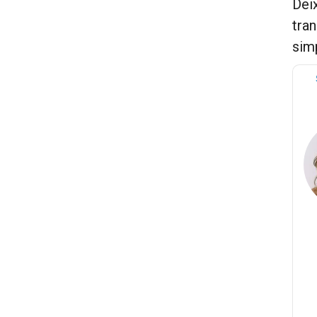
Deix
tra
sim