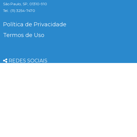
São Paulo, SP, 01310-910
Tel.: (11) 3254-7470
Política de Privacidade
Termos de Uso
REDES SOCIAIS
Facebook
LinkedIn
Twitter
Youtube
Instagram
Pinterest