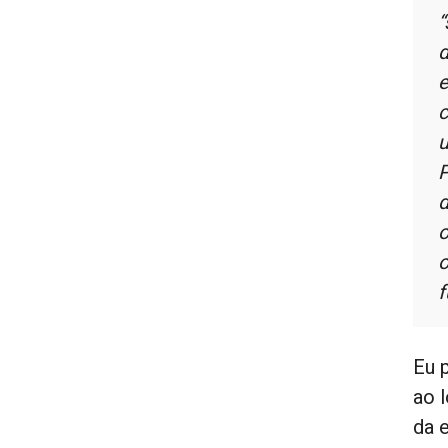
“
d
e
c
u
P
d
o
o
f
Eu 
ao 
da 