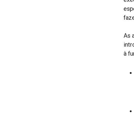
esp
faze
As 
int
à f