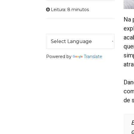
Leitura: 8 minutos
Na 
exp
aca
quer
sim
Powered by
Translate
atr
Dan
com
de s
E
o