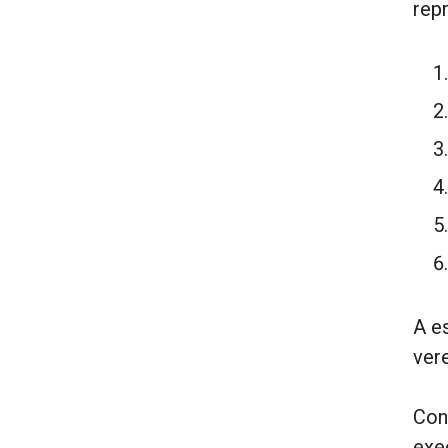
repr
A e
ver
Con
exe