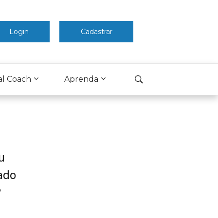
Login
Cadastrar
al Coach
Aprenda
u
ado
?