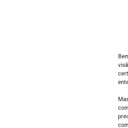
Bem
vis
cer
ent
Mas
com
pre
com