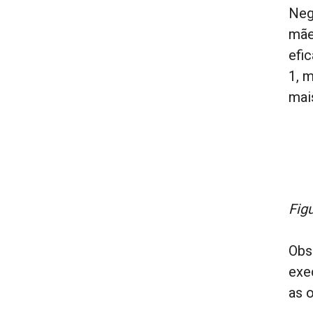
Neg
mãe
efi
1, 
mai
Fig
Obs
exe
as 