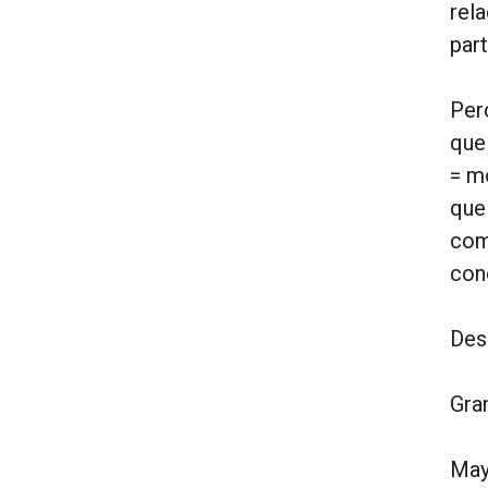
rel
par
Per
que
= m
que
com
con
Des
Gra
May