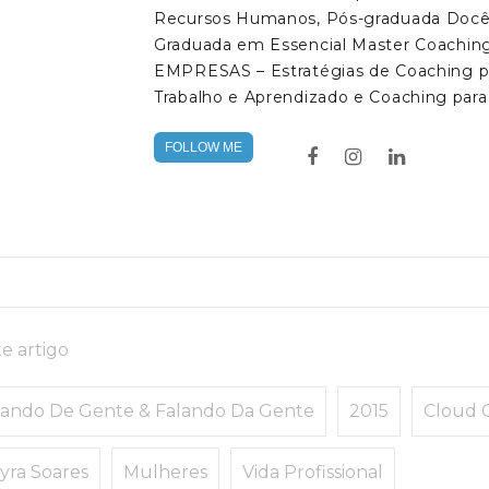
Recursos Humanos, Pós-graduada Docên
Graduada em Essencial Master Coachin
EMPRESAS – Estratégias de Coaching pa
Trabalho e Aprendizado e Coaching para
FOLLOW ME
e artigo
lando De Gente & Falando Da Gente
2015
Cloud 
yra Soares
Mulheres
Vida Profissional