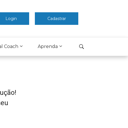
Login
Cadastrar
al Coach
Aprenda
ução!
seu