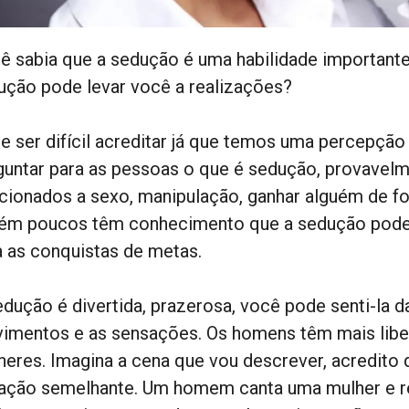
ê sabia que a sedução é uma habilidade importante
ução pode levar você a realizações?
e ser difícil acreditar já que temos uma percepção
guntar para as pessoas o que é sedução, provavelm
acionados a sexo, manipulação, ganhar alguém de for
ém poucos têm conhecimento que a sedução pode 
a as conquistas de metas.
edução é divertida, prazerosa, você pode senti-la
imentos e as sensações. Os homens têm mais liber
heres. Imagina a cena que vou descrever, acredito
uação semelhante. Um homem canta uma mulher e r