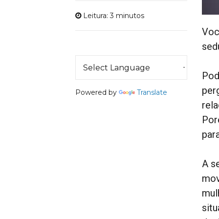
Leitura: 3 minutos
Voc
sed
Pod
per
Powered by
Translate
rel
Por
par
A s
mov
mul
sit