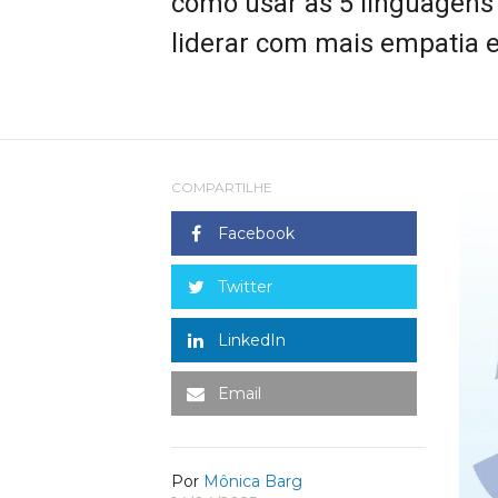
como usar as 5 linguagens
liderar com mais empatia 
COMPARTILHE
Facebook
Twitter
LinkedIn
Email
Por
Mônica Barg