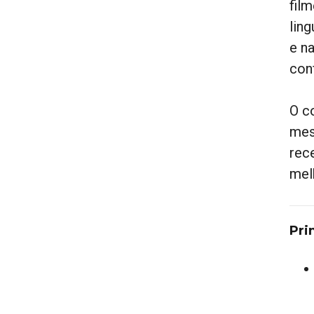
fil
lin
e n
con
O c
mes
rec
mel
Pri