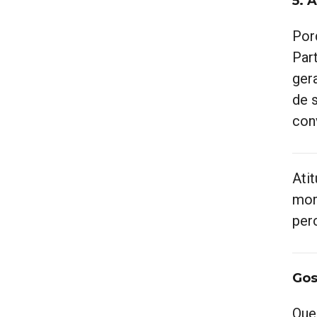
5. 
Por
Part
ger
de 
con
Ati
mom
per
Gos
Que