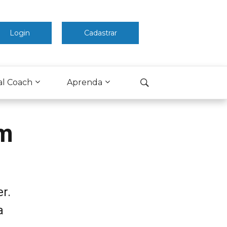
Login
Cadastrar
al Coach
Aprenda
am
r.
a