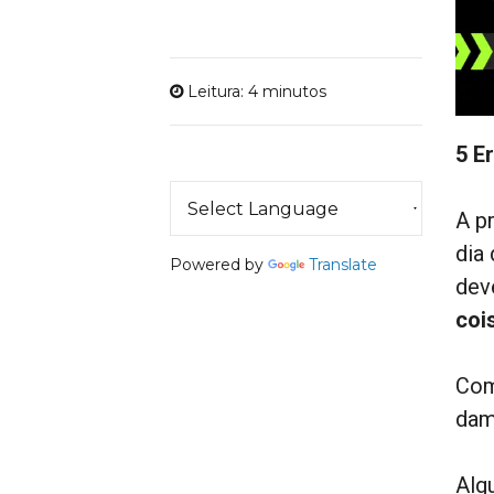
Leitura: 4 minutos
5 E
A p
dia
Powered by
Translate
dev
coi
Com
dam
Alg