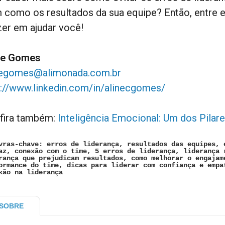
 como os resultados da sua equipe? Então, entre 
zer em ajudar você!
ne Gomes
negomes@alimonada.com.br
p://www.linkedin.com/in/alinecgomes/
fira também:
Inteligência Emocional: Um dos Pilar
vras-chave: erros de liderança, resultados das equipes, 
az, conexão com o time, 5 erros de liderança, liderança 
rança que prejudicam resultados, como melhorar o engajam
ormance do time, dicas para liderar com confiança e empa
xão na liderança
SOBRE