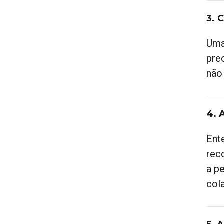
3. 
Uma
prec
não
4. 
Ent
rec
a p
col