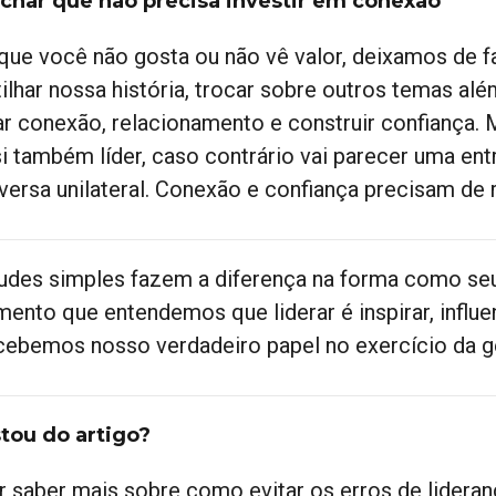
Achar que não precisa investir em conexão
que você não gosta ou não vê valor, deixamos de f
ilhar nossa história, trocar sobre outros temas alé
ar conexão, relacionamento e construir confiança. M
si também líder, caso contrário vai parecer uma en
versa unilateral. Conexão e confiança precisam de r
tudes simples fazem a diferença na forma como seu 
ento que entendemos que liderar é inspirar, influen
cebemos nosso verdadeiro papel no exercício da g
tou do artigo?
r saber mais sobre como evitar os erros de lider