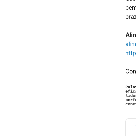
bem
pra
Ali
ali
htt
Con
Pala
efic
lide
perf
cone