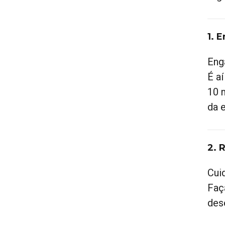
1. 
Eng
É a
10 
da 
2. 
Cui
Faç
des