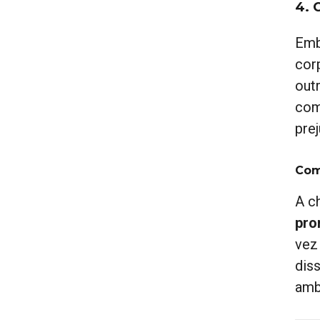
4. 
Emb
cor
out
com
pre
Com
A c
pro
vez
dis
amb