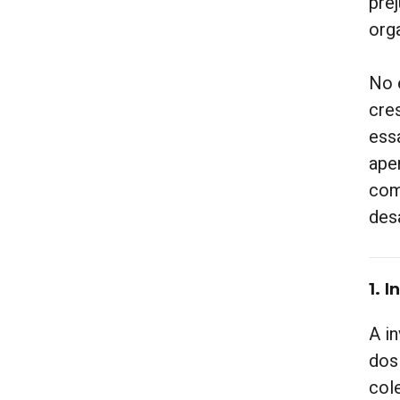
pre
org
No 
cre
ess
ape
com
des
1. 
A i
dos
col