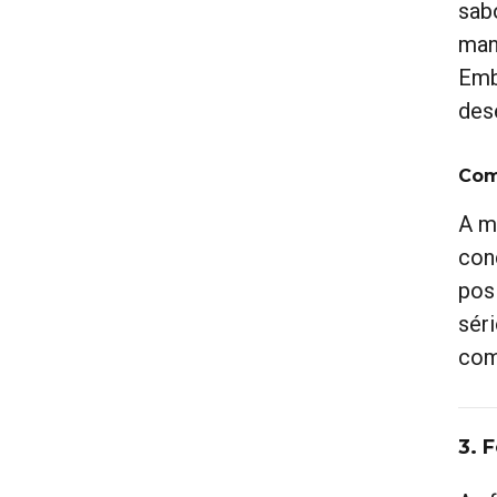
sab
man
Emb
des
Com
A m
con
pos
sér
com
3. 