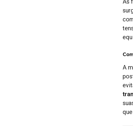
As 
sur
com
ten
equ
Com
A m
pos
evit
tra
sua
que