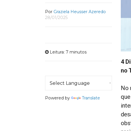
Por
Graziela Heusser Azeredo
28/01/2025
Leitura: 7 minutos
4 D
no 
No 
que
Powered by
Translate
int
des
obs