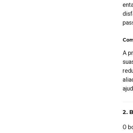
ent
dis
pas
Com
A p
sua
red
ali
ajud
2. 
O b