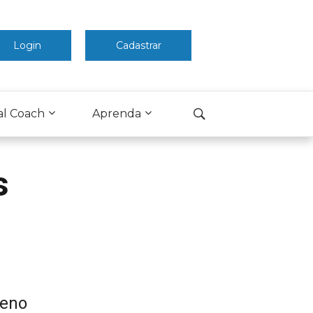
Login
Cadastrar
al Coach
Aprenda
s
reno