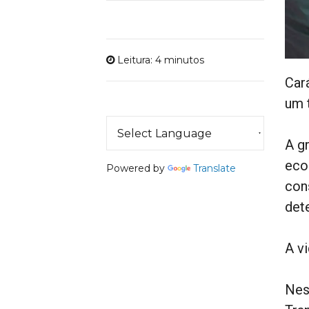
Leitura: 4 minutos
Car
um 
A g
eco
Powered by
Translate
con
det
A v
Nes