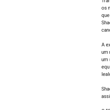
Tra
os 
que
Sha
can
A e
um 
um 
equ
lea
Sha
ass