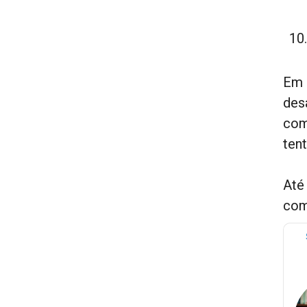
Em 
des
com
ten
Até
com