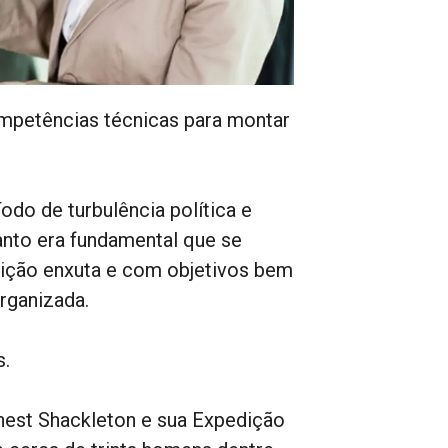
mpetências técnicas para montar
do de turbulência política e
anto era fundamental que se
ição enxuta e com objetivos bem
rganizada.
s.
rnest Shackleton e sua Expedição