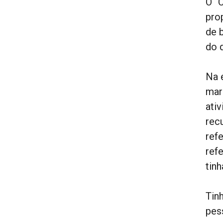
O “
pro
de 
do 
Na 
mar
ati
rec
ref
refe
tinh
Tin
pes