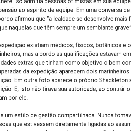
Chefe” só admitia pessoas otimistas em sua equipe
pensão ao espirito de equipe. Em uma conversa d
bordo afirmou que “a lealdade se desenvolve mais 
que naquelas que têm sempre um semblante grave”
expedição existiam médicos, físicos, botânicos e o
inheiros, mas a bordo as qualificações estavam e
vidades extras que tinham como objetivo o bem c
uperadas da expedição aparecem dois marinheiros 
eição. Em outra foto aparece o próprio Shackleton
ição. E, isto não tirava sua autoridade, ao contrár
am por ele.
ha um estilo de gestão compartilhada. Nunca tomav
soas que estivessem diretamente ligadas ao assu