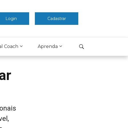
Login
Cadastrar
al Coach
Aprenda
ar
onais
el,