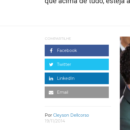
que acima de tudo, esteja 
COMPARTILHE
Facebook
Twitter
LinkedIn
Email
Por
Cleyson Dellcorso
19/11/2014