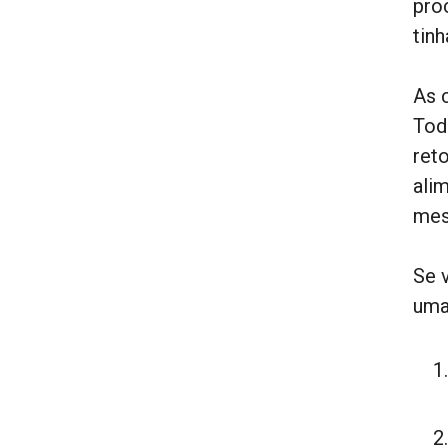
pro
tinh
As 
Tod
ret
ali
mes
Se 
uma