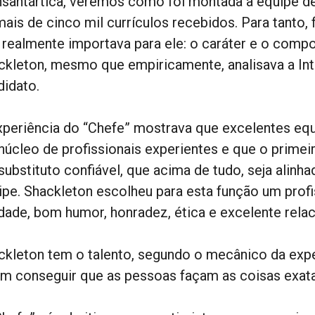
nsantártica, veremos como foi montada a equipe de
mais de cinco mil currículos recebidos. Para tanto,
 realmente importava para ele: o caráter e o comp
ckleton, mesmo que empiricamente, analisava a In
didato.
xperiência do “Chefe” mostrava que excelentes eq
núcleo de profissionais experientes e que o primei
substituto confiável, que acima de tudo, seja alinh
ipe. Shackleton escolheu para esta função um profis
ldade, bom humor, honradez, ética e excelente rela
ckleton tem o talento, segundo o mecânico da expe
im conseguir que as pessoas façam as coisas exat